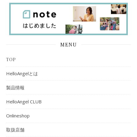
MENU
TOP
HelloAngelとは
製品情報
HelloAngel CLUB
Onlineshop
取扱店舗